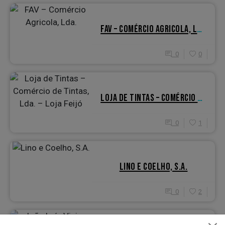
FAV – COMÉRCIO AGRICOLA, LDA.
0
0
LOJA DE TINTAS – COMÉRCIO DE TINTAS, LDA. – LOJA FEIJÓ
0
1
LINO E COELHO, S.A.
0
2