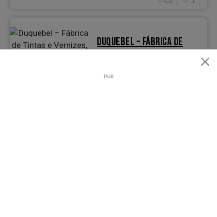
DUQUEBEL – FÁBRICA DE
TINTAS E VERNIZES, LDA
0
1
EBE – INDUSTRIA, LDA
0
3
ECOPAINT, S.A.