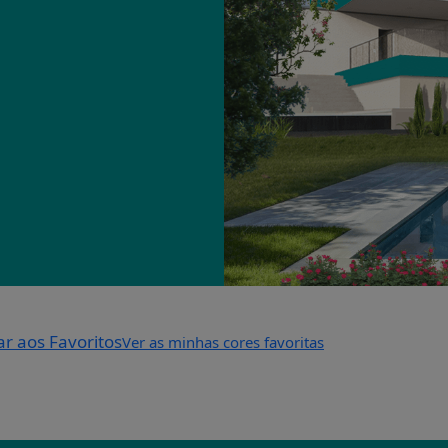
ar aos Favoritos
Ver as minhas cores favoritas