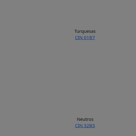
Turquesas
CIN 01B7
Neutros
CIN 32B3