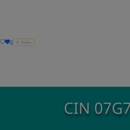
0
Avaliar
CIN 07G