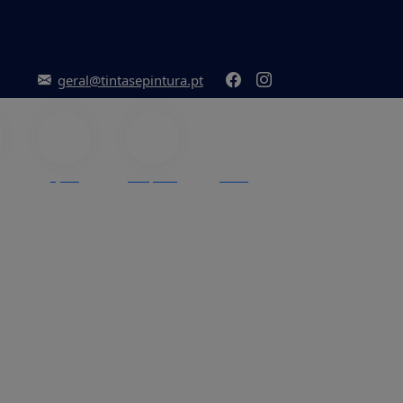
geral@tintasepintura.pt
Ajuda
Pesquisar
Menu