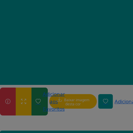
Adicionar
Baixar imagem
aos
Adicion
desta cor
Favoritos