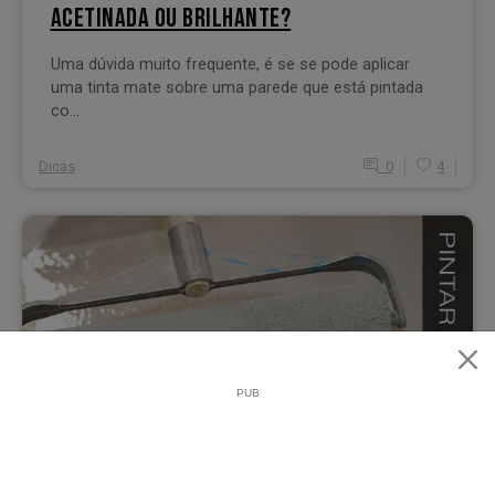
ACETINADA OU BRILHANTE?
Uma dúvida muito frequente, é se se pode aplicar
uma tinta mate sobre uma parede que está pintada
co...
Dicas
0
4
PAVIMENTOS