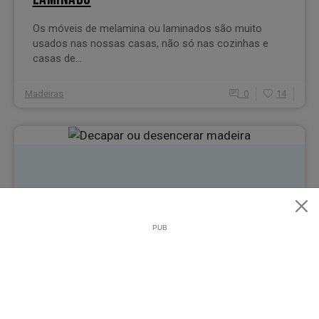
Os móveis de melamina ou laminados são muito
usados nas nossas casas, não só nas cozinhas e
casas de...
Madeiras
0
14
MADEIRAS
(1 votos)
5.0/5