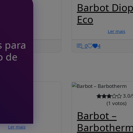
logo
Barbot Diop
dian
Eco
Ler mais
Ler mais
s para
5
0
4
o de
3.0/
ot
(1 votos)
iores
Barbot –
Barbother
Ler mais