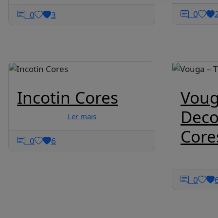
0
0
3
Incotin Cores
Voug
Deco
Ler mais
Core
0
6
0