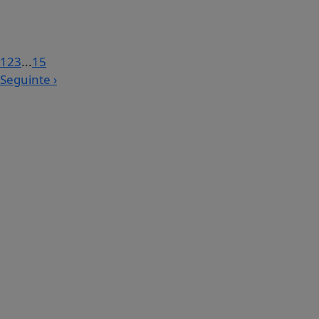
1
2
3
...
15
Seguinte ›