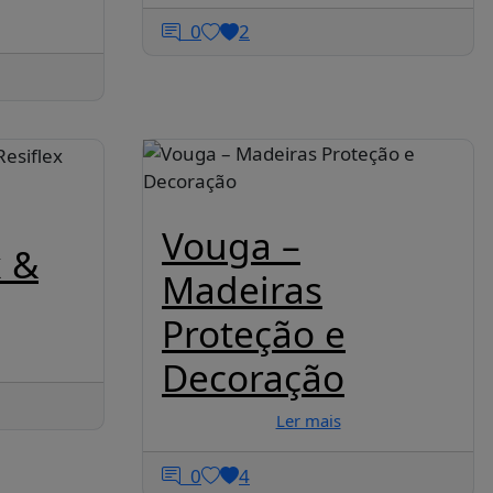
0
2
Vouga –
x &
Madeiras
Proteção e
Decoração
Ler mais
0
4