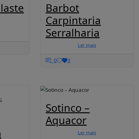
laste
Barbot
Carpintaria
Serralharia
Ler mais
0
3
5
Sotinco –
Aquacor
m
Ler mais