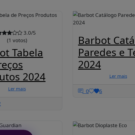
3.0/5
Barbot Cat
(1 votos)
Paredes e T
ot Tabela
2024
reços
utos 2024
Ler mais
Ler mais
0
6
2