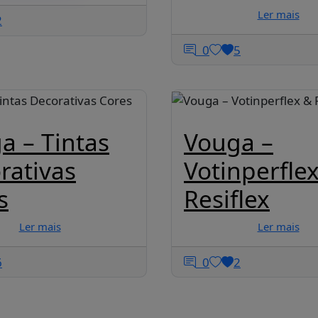
Ler mais
2
0
5
a – Tintas
Vouga –
rativas
Votinperfle
s
Resiflex
Ler mais
Ler mais
6
0
2