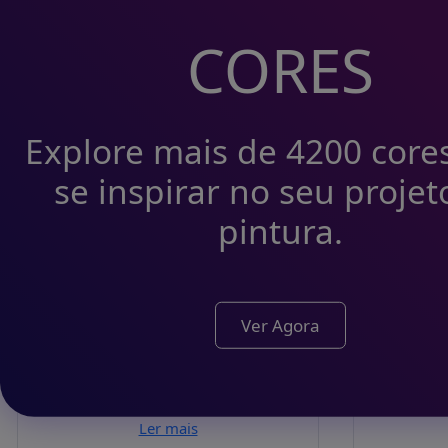
Catá
Barbot Catálogo
CORES
Guar
Carpintaria
Serralharia
Explore mais de 4200 core
0
Ler mais
se inspirar no seu projet
0
3
pintura.
3.0/5
Ver Agora
Barb
(1 votos)
Inter
Barbot Fachadas
Ler mais