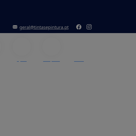
geral@tintasepintura.pt
Ajuda
Pesquisar
Menu