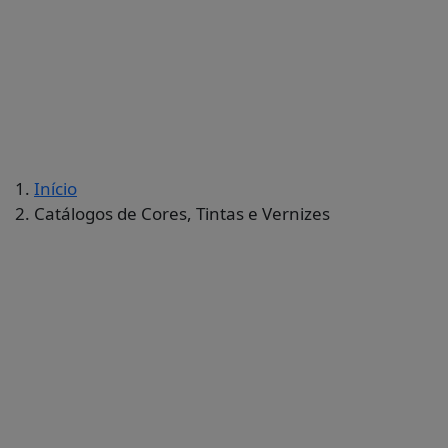
Catálogos de Co
Veja os catálogos das principais marcas de tintas
Início
Catálogos de Cores, Tintas e Vernizes