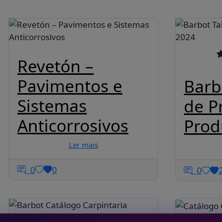
Revetón –
Pavimentos e
Barb
Sistemas
de P
Anticorrosivos
Prod
Ler mais
0
0
0