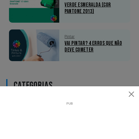
Verde Esmeralda (Cor
Pantone 2013)
Pintar
Vai pintar? 4 erros que não
deve cometer
CATEGORIAS
CORES
58
DICAS
53
FACHADAS
10
FERRAMENTAS
5
HUMIDADE
14
INSPIRAÇÃO
28