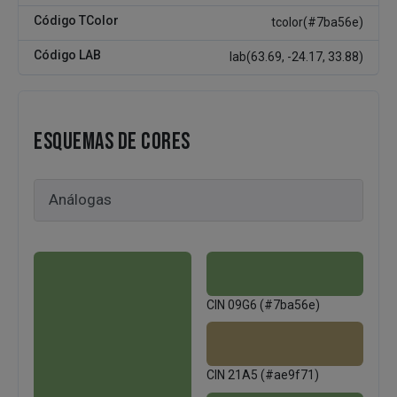
Código TColor
tcolor(#7ba56e)
Código LAB
lab(63.69, -24.17, 33.88)
ESQUEMAS DE CORES
CIN 09G6 (#7ba56e)
CIN 21A5 (#ae9f71)