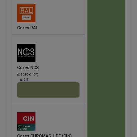
Cores RAL
Cores NCS
(S 3030-G40Y)
Δ:
0.51
Cores CHROMAGUIDE (CIN)