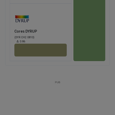
Cores DYRUP
(DYR CH2 0810)
Δ:
0.86