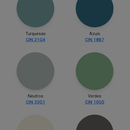
Turquesas
Azuis
CIN 21G4
CIN 18B7
Neutros
Verdes
CIN 33G1
CIN 10G5