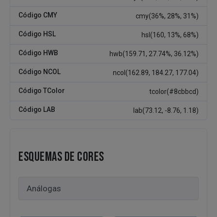
Código CMY
cmy(36%, 28%, 31%)
Código HSL
hsl(160, 13%, 68%)
Código HWB
hwb(159.71, 27.74%, 36.12%)
Código NCOL
ncol(162.89, 184.27, 177.04)
Código TColor
tcolor(#8cbbcd)
Código LAB
lab(73.12, -8.76, 1.18)
ESQUEMAS DE CORES