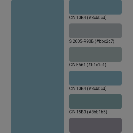
CIN 10B4 (#8cbbcd)
S 2005-R90B (#bbc2c7)
CIN E561 (#b1c1c1)
CIN 10B4 (#8cbbcd)
CIN 15B3 (#8bb1b5)