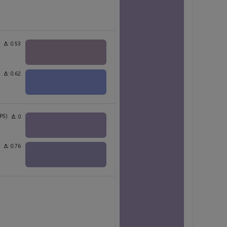
Δ:
0.53
Δ:
0.62
P5)
Δ:
0
Δ:
0.76