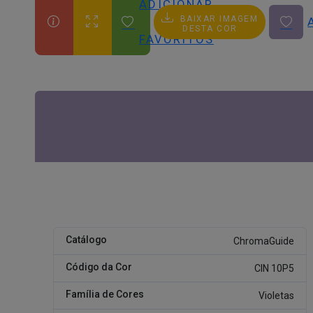
ADICIONAR
BAIXAR IMAGEM
AOS
DESTA COR
FAVORITOS
Catálogo
ChromaGuide
Código da Cor
CIN 10P5
Família de Cores
Violetas