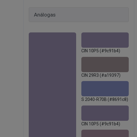
CIN 10P5 (#9c91b4)
CIN 29R3 (#a19397)
S 2040-R70B (#8691c8)
CIN 10P5 (#9c91b4)