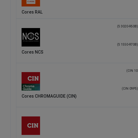
Cores RAL
(S 3020-R50B)
(S 1550-R70B)
Cores NCS
(CIN 10
(CIN 09P5)
Cores CHROMAGUIDE (CIN)