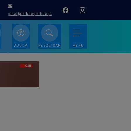
geral@tintasepintura.pt
AJUDA
PESQUISAR
MENU