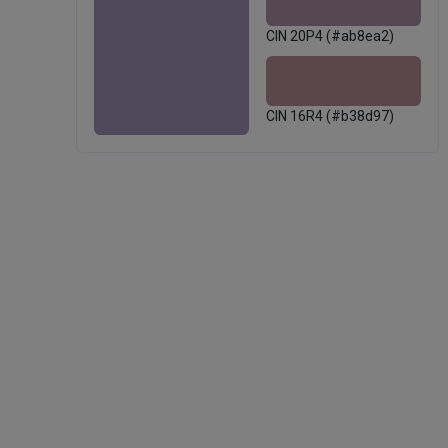
CIN 20P4 (#ab8ea2)
CIN 16R4 (#b38d97)