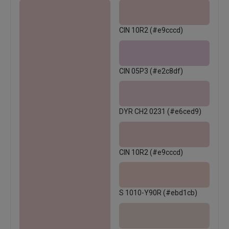
CIN 10R2 (#e9cccd)
CIN 05P3 (#e2c8df)
DYR CH2 0231 (#e6ced9)
CIN 10R2 (#e9cccd)
S 1010-Y90R (#ebd1cb)