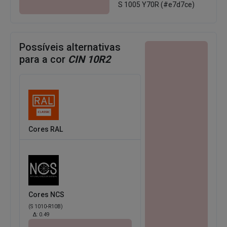
S 1005 Y70R (#e7d7ce)
Possíveis alternativas
para a cor
CIN 10R2
Cores RAL
Cores NCS
(S 1010-R10B)
Δ:
0.49