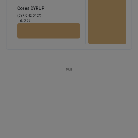
Cores DYRUP
(DYR CH2 0407)
Δ:
0.68