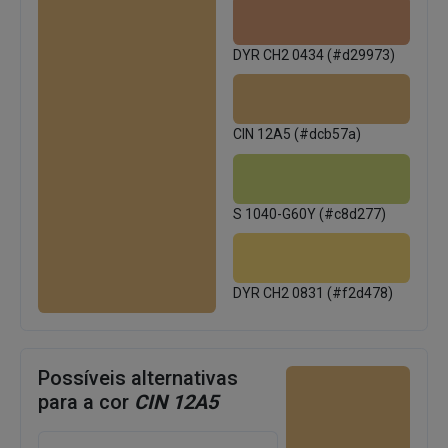
DYR CH2 0434 (#d29973)
CIN 12A5 (#dcb57a)
S 1040-G60Y (#c8d277)
DYR CH2 0831 (#f2d478)
Possíveis alternativas
para a cor
CIN 12A5