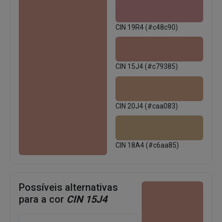
CIN 19R4 (#c48c90)
CIN 15J4 (#c79385)
CIN 20J4 (#caa083)
CIN 18A4 (#c6aa85)
Possíveis alternativas
para a cor
CIN 15J4