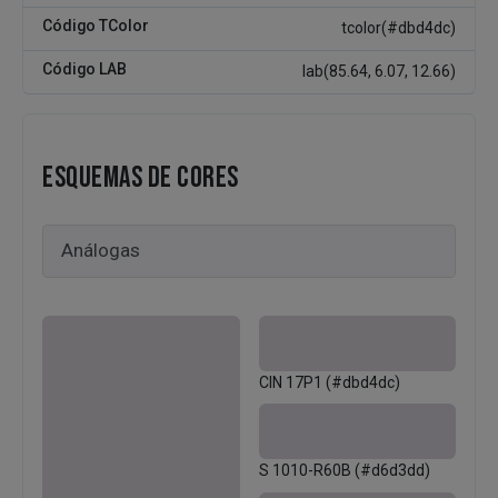
Código TColor
tcolor(#dbd4dc)
Código LAB
lab(85.64, 6.07, 12.66)
ESQUEMAS DE CORES
CIN 17P1 (#dbd4dc)
S 1010-R60B (#d6d3dd)