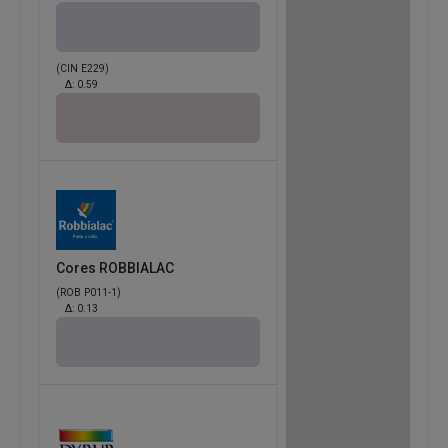
(CIN E229)
Δ:
0.59
Cores ROBBIALAC
(ROB P011-1)
Δ:
0.13