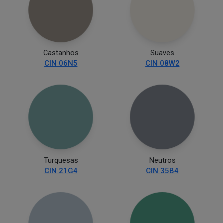
Castanhos
Suaves
CIN 06N5
CIN 08W2
Turquesas
Neutros
CIN 21G4
CIN 35B4