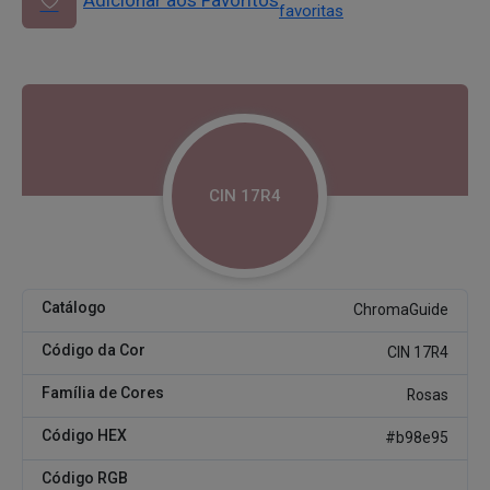
Adicionar aos Favoritos
favoritas
CIN 17R4
Catálogo
ChromaGuide
Código da Cor
CIN 17R4
Família de Cores
Rosas
Código HEX
#b98e95
Código RGB