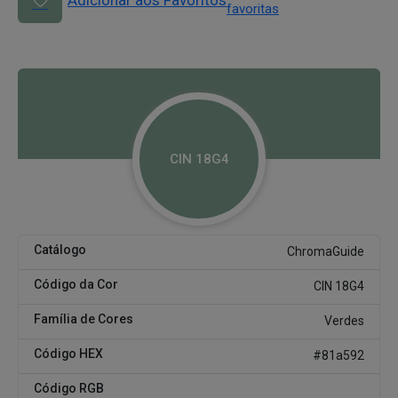
Adicionar aos Favoritos
favoritas
CIN 18G4
Catálogo
ChromaGuide
Código da Cor
CIN 18G4
Família de Cores
Verdes
Código HEX
#81a592
Código RGB