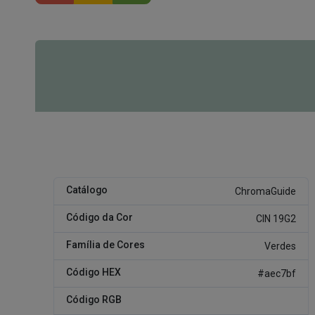
Catálogo
ChromaGuide
Código da Cor
CIN 19G2
Família de Cores
Verdes
Código HEX
#aec7bf
Código RGB