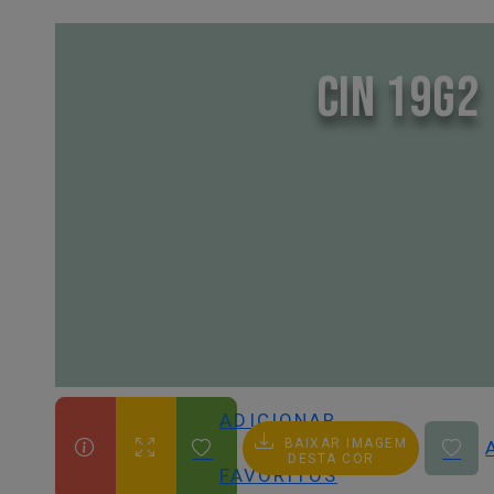
CIN 19G2
ADICIONAR
BAIXAR IMAGEM
AOS
DESTA COR
FAVORITOS