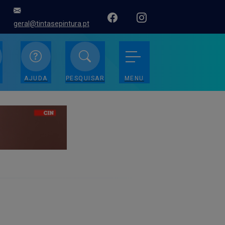
geral@tintasepintura.pt
AJUDA
PESQUISAR
MENU