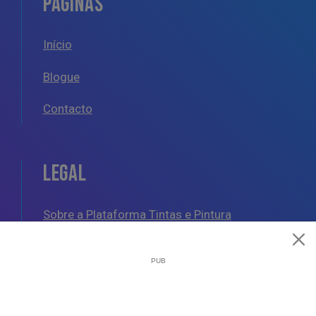
PÁGINAS
Início
Blogue
Contacto
LEGAL
Sobre a Plataforma Tintas e Pintura
Política de Cookies
Política de Privacidade
Termos e Condições Gerais