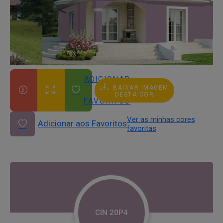
ADICIONAR
BAIXAR IMAGEM
AOS
DESTA COR
FAVORITOS
Ver as minhas cores
Adicionar aos Favoritos
favoritas
CIN 20P4