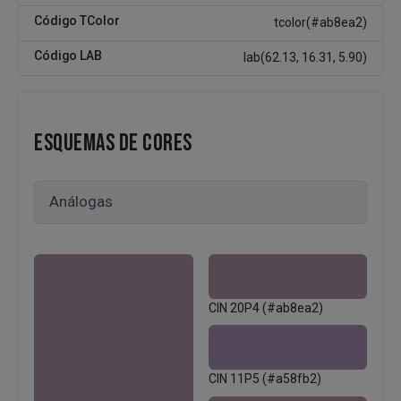
Código TColor
tcolor(#ab8ea2)
Código LAB
lab(62.13, 16.31, 5.90)
ESQUEMAS DE CORES
CIN 20P4 (#ab8ea2)
CIN 11P5 (#a58fb2)