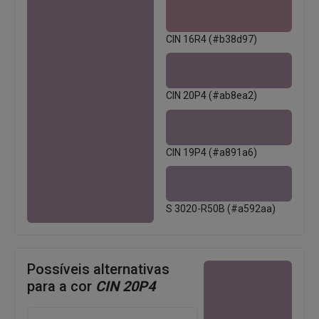
CIN 16R4 (#b38d97)
CIN 20P4 (#ab8ea2)
CIN 19P4 (#a891a6)
S 3020-R50B (#a592aa)
Possíveis alternativas
para a cor
CIN 20P4