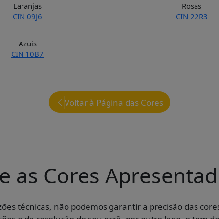
Laranjas
Rosas
CIN 09J6
CIN 22R3
Azuis
CIN 10B7
Voltar à Página das Cores
e as Cores Apresentad
azões técnicas, não podemos garantir a precisão das cor
ções e da resolução do seu ecrã, por outro lado, o tom d