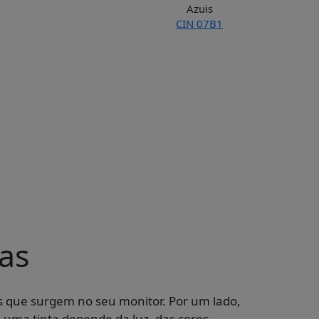
Azuis
CIN 07B1
as
es que surgem no seu monitor. Por um lado,
e uma tinta depende da luz, das cores