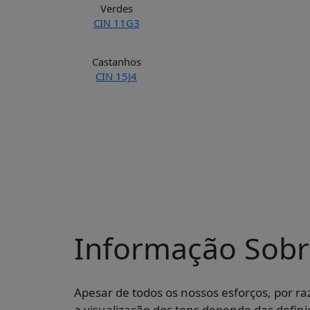
Verdes
CIN 11G3
Castanhos
CIN 15J4
Informação Sobr
Apesar de todos os nossos esforços, por r
a visualização dos tons depende das defini