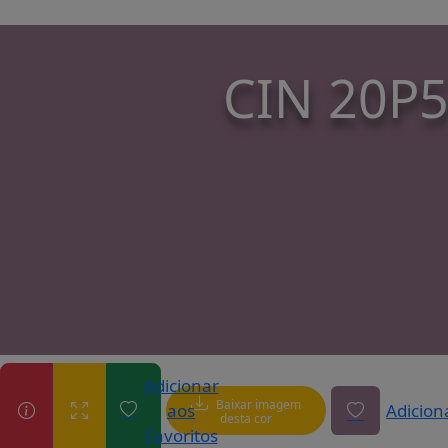
CIN 20P
Adicionar
Baixar imagem
aos
Adicion
desta cor
Favoritos