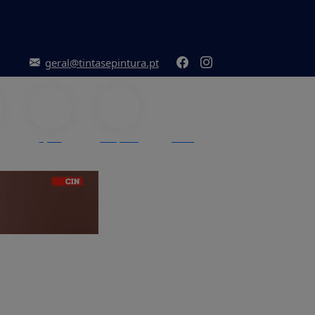
geral@tintasepintura.pt
Ajuda
Pesquisar
Menu