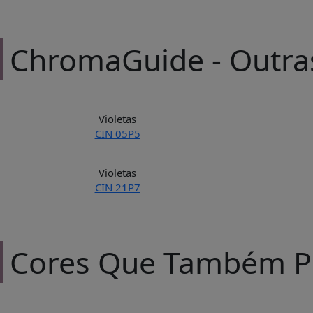
ChromaGuide - Outras
Violetas
CIN 05P5
Violetas
CIN 21P7
Cores Que Também P