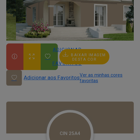
ADICIONAR
BAIXAR IMAGEM
AOS
DESTA COR
FAVORITOS
Ver as minhas cores
Adicionar aos Favoritos
favoritas
CIN 25A4