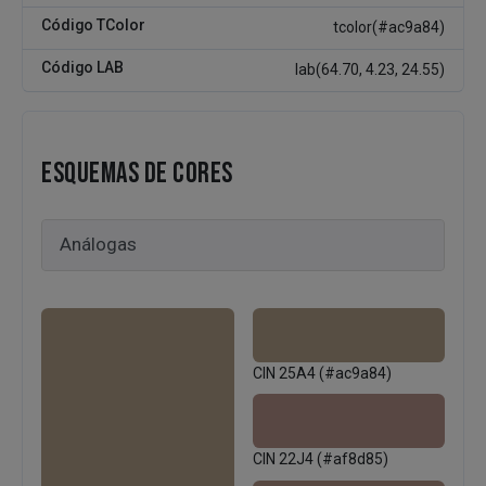
Código TColor
tcolor(#ac9a84)
Código LAB
lab(64.70, 4.23, 24.55)
ESQUEMAS DE CORES
CIN 25A4 (#ac9a84)
CIN 22J4 (#af8d85)