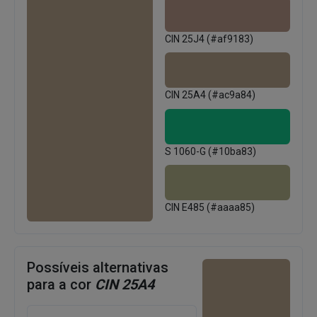
CIN 25J4 (#af9183)
CIN 25A4 (#ac9a84)
S 1060-G (#10ba83)
CIN E485 (#aaaa85)
Possíveis alternativas
para a cor
CIN 25A4