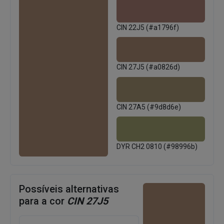
CIN 22J5 (#a1796f)
CIN 27J5 (#a0826d)
CIN 27A5 (#9d8d6e)
DYR CH2 0810 (#98996b)
Possíveis alternativas
para a cor
CIN 27J5