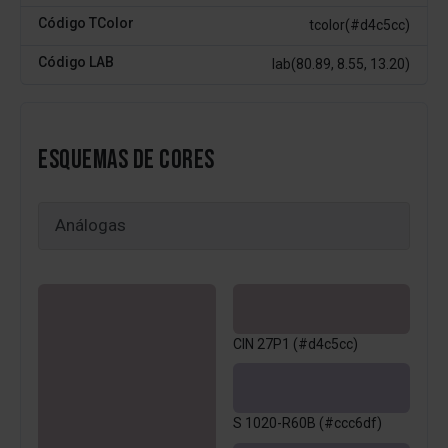
Código TColor
tcolor(#d4c5cc)
Código LAB
lab(80.89, 8.55, 13.20)
ESQUEMAS DE CORES
CIN 27P1 (#d4c5cc)
S 1020-R60B (#ccc6df)