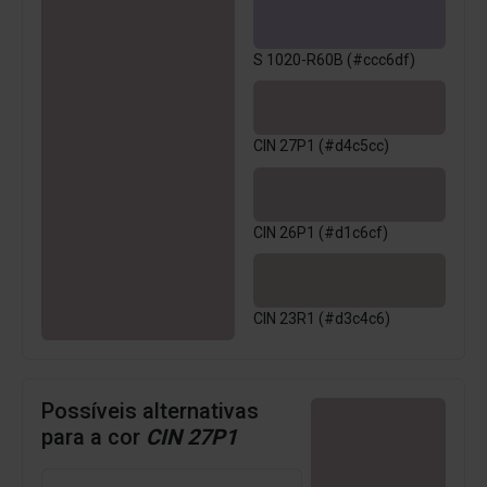
S 1020-R60B (#ccc6df)
CIN 27P1 (#d4c5cc)
CIN 26P1 (#d1c6cf)
CIN 23R1 (#d3c4c6)
Possíveis alternativas
para a cor
CIN 27P1