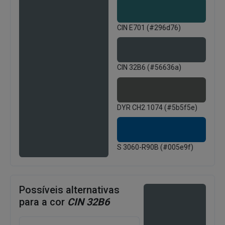
CIN E701 (#296d76)
CIN 32B6 (#56636a)
DYR CH2 1074 (#5b5f5e)
S 3060-R90B (#005e9f)
Possíveis alternativas
para a cor
CIN 32B6