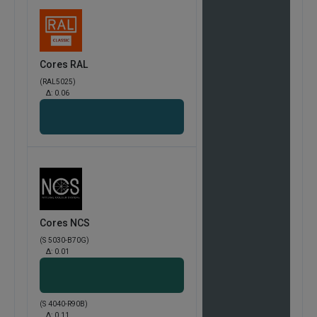
Cores RAL
(RAL5025)
Δ:
0.06
Cores NCS
(S 5030-B70G)
Δ:
0.01
(S 4040-R90B)
Δ:
0.11