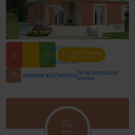
ADICIONAR
BAIXAR IMAGEM
AOS
DESTA COR
FAVORITOS
Ver as minhas cores
Adicionar aos Favoritos
favoritas
Cin –
e197
terra