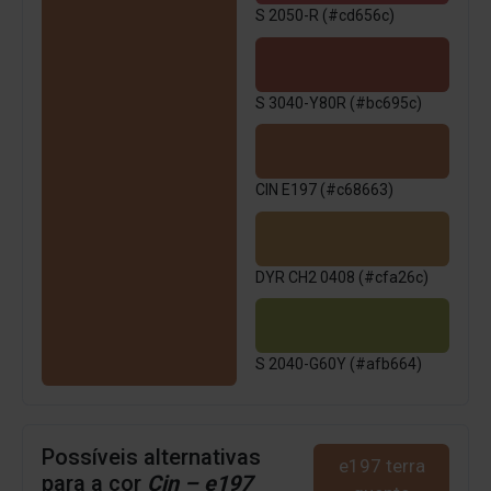
S 2050-R (#cd656c)
S 3040-Y80R (#bc695c)
CIN E197 (#c68663)
DYR CH2 0408 (#cfa26c)
S 2040-G60Y (#afb664)
Possíveis alternativas
e197 terra
para a cor
Cin – e197