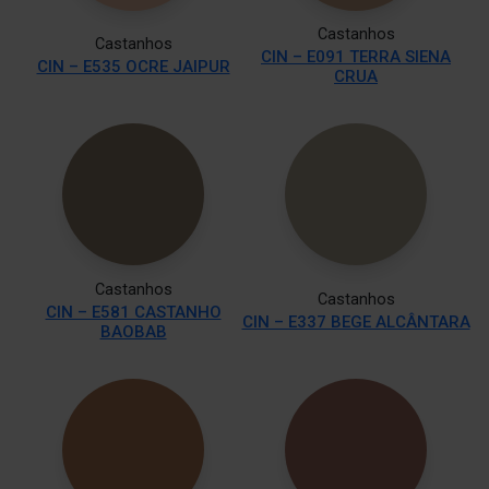
Castanhos
Castanhos
CIN – E091 TERRA SIENA
CIN – E535 OCRE JAIPUR
CRUA
Castanhos
Castanhos
CIN – E581 CASTANHO
CIN – E337 BEGE ALCÂNTARA
BAOBAB