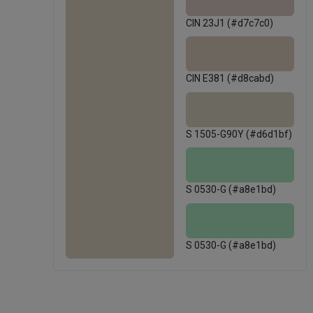
S 1505-G90Y (#d6d1bf)
CIN 23J1 (#d7c7c0)
CIN E381 (#d8cabd)
S 1505-G90Y (#d6d1bf)
S 0530-G (#a8e1bd)
S 0530-G (#a8e1bd)