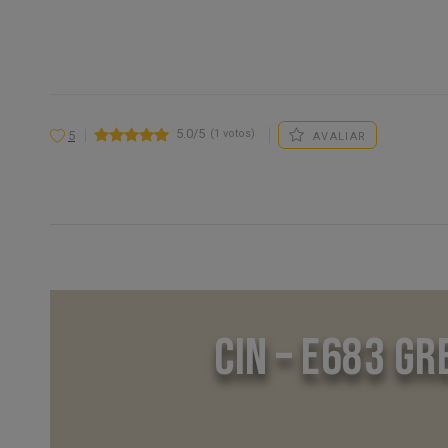
5.0/5
(1 votos)
5
AVALIAR
CIN – E683 GR