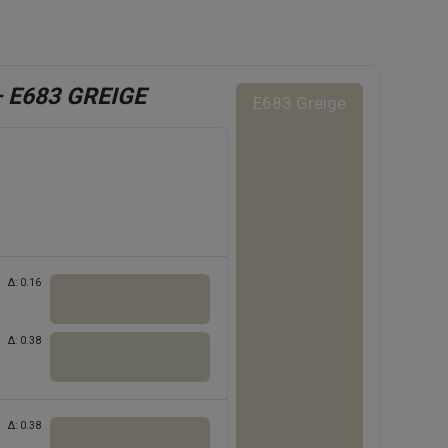
– E683 GREIGE
E683 Greige
Δ:
0.16
Δ:
0.38