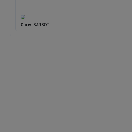
Cores DYRUP
(DYR CH2 1162)
Cores BARBOT