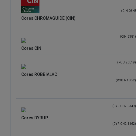
(CIN 10N1)
(CIN 06N
Cores CHROMAGUIDE (CIN)
(CIN E381)
Cores CIN
(ROB 20E19)
Cores ROBBIALAC
(ROB N180-2)
(DYR CH2 0349)