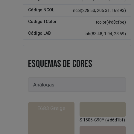
Código HSL
hsl(38, 55%, 77%)
Código HWB
hwb(38.43, 10.38%, 35.72%)
Código NCOL
ncol(228.53, 205.31, 163.93)
Código TColor
tcolor(#d8cfbe)
Código LAB
lab(83.48, 1.94, 23.59)
ESQUEMAS DE CORES
E683 Greige