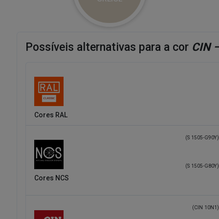
CIN –
E683
GREIGE
Possíveis alternativas para a cor
CIN 
Cores RAL
(S 1505-G90Y)
(S 1505-G80Y)
Cores NCS