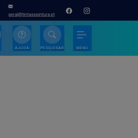
geral@tintasepintura.pt
AJUDA
PESQUISAR
MENU