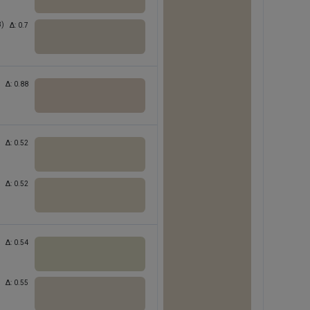
Δ:
0.38
3)
Δ:
0.7
Δ:
0.88
Δ:
0.52
Δ:
0.52
Δ:
0.54