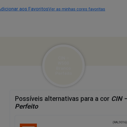
Adicionar aos Favoritos
Ver as minhas cores favoritas
CIN –
W500
Branco
Perfeito
Possíveis alternativas para a cor
CIN 
Perfeito
(RAL9016)