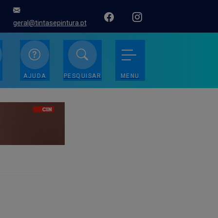
geral@tintasepintura.pt
AJUDA
PESQUISAR
MENU