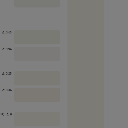
Δ:
0.65
Δ:
0.96
Δ:
0.25
Δ:
0.36
01)
Δ:
0