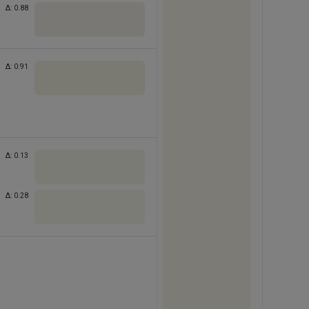
Δ:
0.88
Δ:
0.91
Δ:
0.13
Δ:
0.28