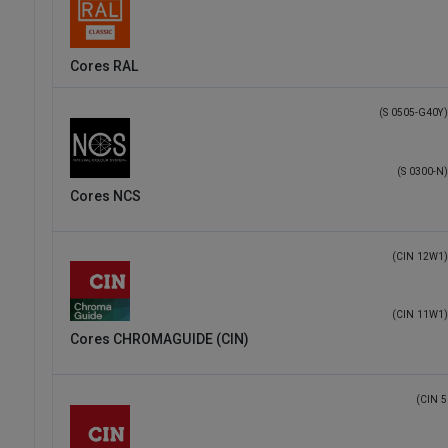
Cores RAL
(S 0505-G40Y)
(S 0300-N)
Cores NCS
(CIN 12W1)
(CIN 11W1)
Cores CHROMAGUIDE (CIN)
(CIN 5