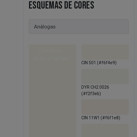
ESQUEMAS DE CORES
CIN W500 -
Branco Perfeito
CIN 501 (#f6f4e9)
DYR CH2 0026
(#f2f3eb)
CIN 11W1 (#f6f1e8)