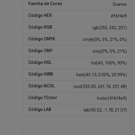
Família de Cores
Suaves
Código HEX
#f6f4e9
Código RGB
rgb(255, 242, 201)
Código CMYK
cmyk(0%, 5%, 21%, 0%)
Código CMY
cmy(0%, 5%, 21%)
Código HSL
hsl(45, 100%, 90%)
Código HWB
hwb(45.13, 0.00%, 20.99%)
Código NCOL
ncol(255.00, 241.74, 201.48)
Código TColor
tcolor(#f6f4e9)
Código LAB
lab(95.52, -1.78, 21.07)