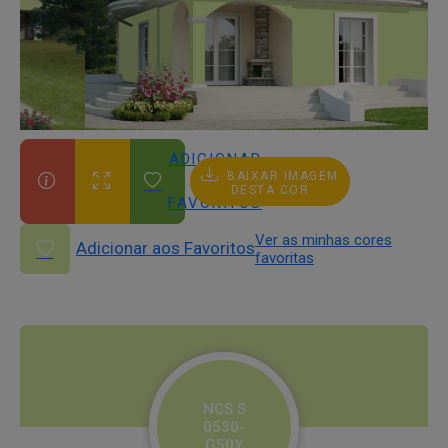
ADICIONAR
BAIXAR IMAGEM
AOS
DESTA COR
FAVORITOS
Ver as minhas cores
Adicionar aos Favoritos
favoritas
NCS S
0530-
G50Y