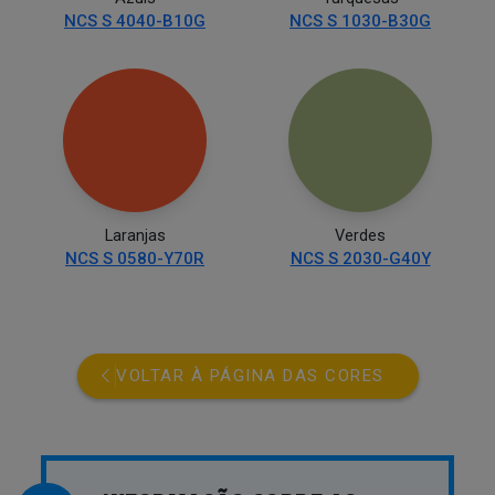
NCS S 4040-B10G
NCS S 1030-B30G
Laranjas
Verdes
NCS S 0580-Y70R
NCS S 2030-G40Y
VOLTAR À PÁGINA DAS CORES