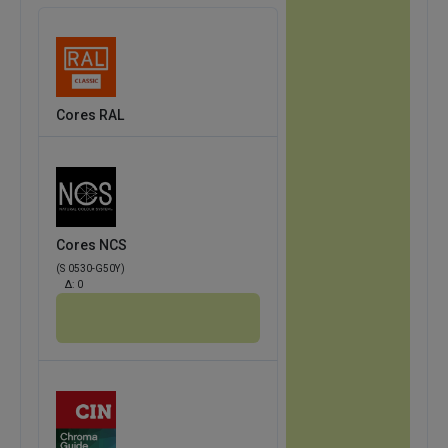
Cores RAL
Cores NCS
(S 0530-G50Y)
Δ:
0