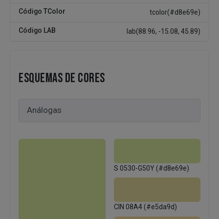
Código TColor
tcolor(#d8e69e)
Código LAB
lab(88.96, -15.08, 45.89)
ESQUEMAS DE CORES
S 0530-G50Y (#d8e69e)
CIN 08A4 (#e5da9d)