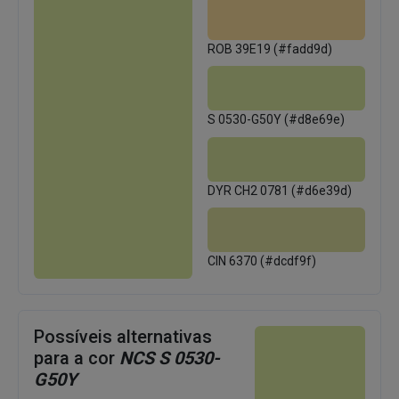
ROB 39E19 (#fadd9d)
S 0530-G50Y (#d8e69e)
DYR CH2 0781 (#d6e39d)
CIN 6370 (#dcdf9f)
Possíveis alternativas
para a cor
NCS S 0530-
G50Y