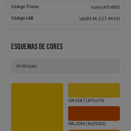
Código TColor
tcolor(#ffc800)
Código LAB
lab(83.44, 5.27, 84.69)
ESQUEMAS DE CORES
CIN 05A7 (#ffcc19)
RAL2004 (#e25303)