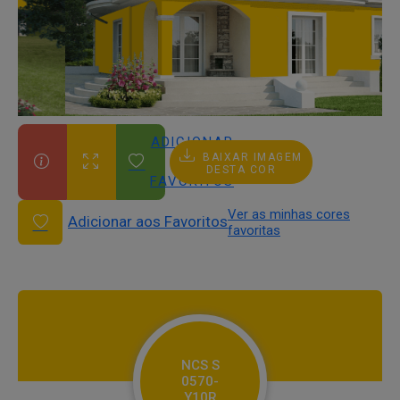
ADICIONAR
BAIXAR IMAGEM
AOS
DESTA COR
FAVORITOS
Ver as minhas cores
Adicionar aos Favoritos
favoritas
NCS S
0570-
Y10R