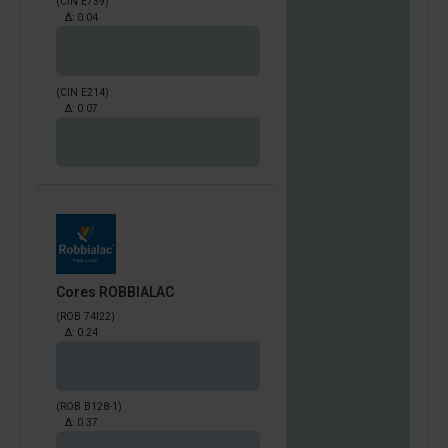
(CIN E739)
Δ:
0.04
(CIN E214)
Δ:
0.07
Cores ROBBIALAC
(ROB 74I22)
Δ:
0.24
(ROB B128-1)
Δ:
0.37