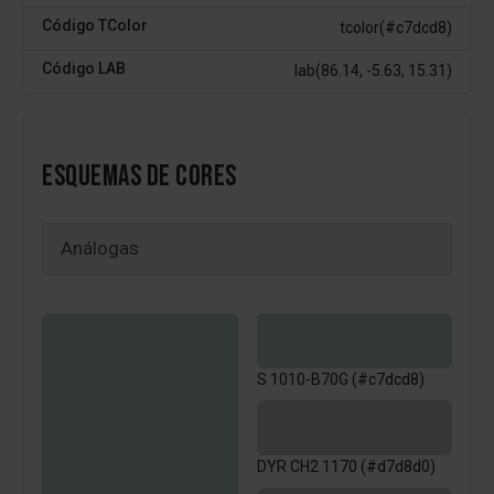
Código TColor
tcolor(#c7dcd8)
Código LAB
lab(86.14, -5.63, 15.31)
ESQUEMAS DE CORES
S 1010-B70G (#c7dcd8)
DYR CH2 1170 (#d7d8d0)