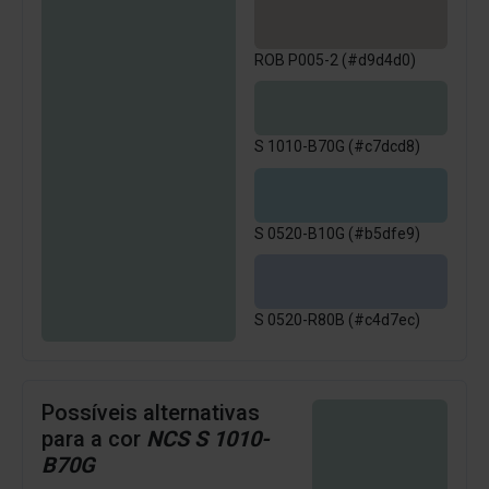
ROB P005-2 (#d9d4d0)
S 1010-B70G (#c7dcd8)
S 0520-B10G (#b5dfe9)
S 0520-R80B (#c4d7ec)
Possíveis alternativas
para a cor
NCS S 1010-
B70G