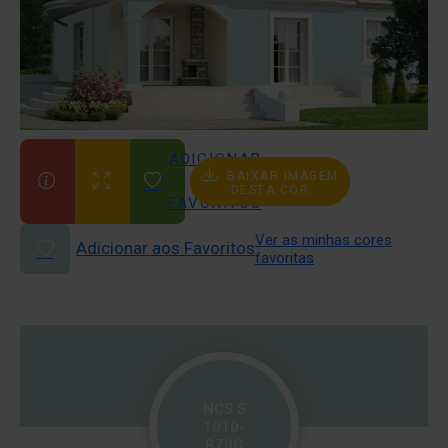
ADICIONAR
BAIXAR IMAGEM
AOS
DESTA COR
FAVORITOS
Ver as minhas cores
Adicionar aos Favoritos
favoritas
NCS S
1010-
B70G