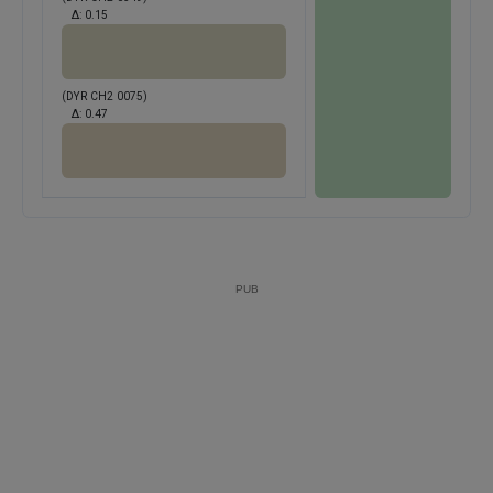
Δ:
0.15
(DYR CH2 0075)
Δ:
0.47