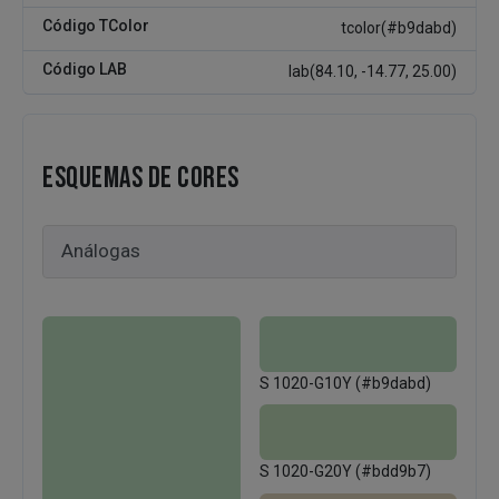
Código TColor
tcolor(#b9dabd)
Código LAB
lab(84.10, -14.77, 25.00)
ESQUEMAS DE CORES
S 1020-G10Y (#b9dabd)
S 1020-G20Y (#bdd9b7)