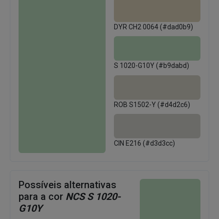
DYR CH2 0064 (#dad0b9)
S 1020-G10Y (#b9dabd)
ROB S1502-Y (#d4d2c6)
CIN E216 (#d3d3cc)
Possíveis alternativas
para a cor
NCS S 1020-
G10Y