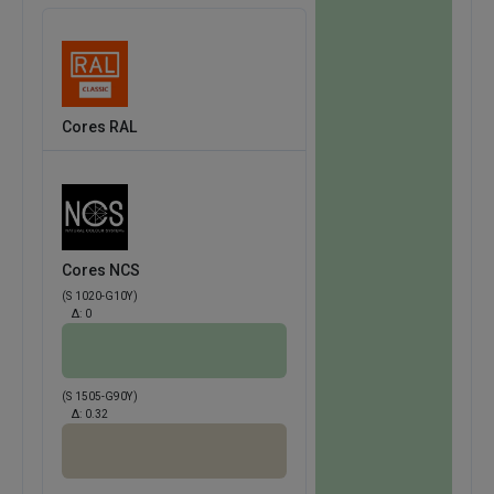
Cores RAL
Cores NCS
(S 1020-G10Y)
Δ:
0
(S 1505-G90Y)
Δ:
0.32