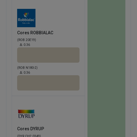
Cores ROBBIALAC
(ROB 20E19)
Δ:
0.36
(ROB N180-2)
Δ:
0.36
Cores DYRUP
(DYR CH2 0349)