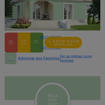
ADICIONAR
BAIXAR IMAGEM
AOS
DESTA COR
FAVORITOS
Ver as minhas cores
Adicionar aos Favoritos
favoritas
NCS S
1020-
G10Y