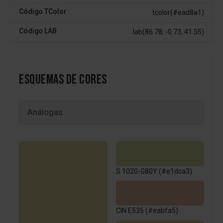
Código TColor
tcolor(#ead8a1)
Código LAB
lab(86.78, -0.73, 41.55)
ESQUEMAS DE CORES
S 1020-G80Y (#e1dca3)
CIN E535 (#eabfa5)