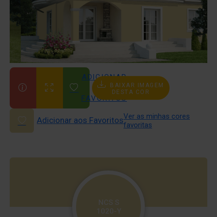
ADICIONAR
BAIXAR IMAGEM
AOS
DESTA COR
FAVORITOS
Ver as minhas cores
Adicionar aos Favoritos
favoritas
NCS S
1020-Y