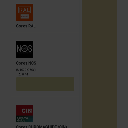
Cores RAL
Cores NCS
(S 1020-G80Y)
Δ:
0.44
Cores CHROMAGUIDE (CIN)