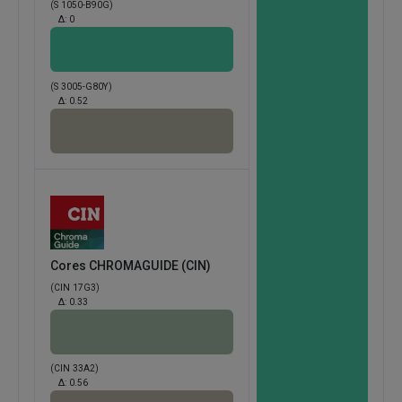
(S 1050-B90G)
Δ:
0
(S 3005-G80Y)
Δ:
0.52
Cores CHROMAGUIDE (CIN)
(CIN 17G3)
Δ:
0.33
(CIN 33A2)
Δ:
0.56