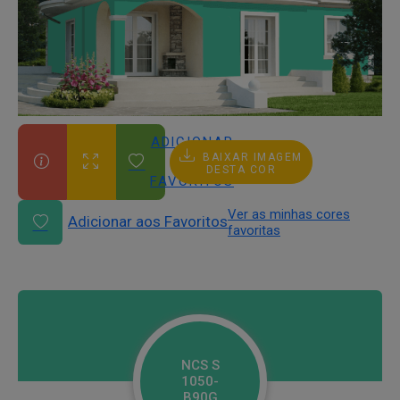
ADICIONAR
BAIXAR IMAGEM
AOS
DESTA COR
FAVORITOS
Ver as minhas cores
Adicionar aos Favoritos
favoritas
NCS S
1050-
B90G