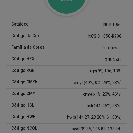
Catálogo
NCS 1950
Código da Cor
NCS S 1050-B90G
Família de Cores
Turquesas
Código HEX
#46c5a3
Código RGB
rgb(99, 196, 138)
Código CMYK
cmyk(49%, 0%, 29%, 23%)
Código CMY
cmy(61%, 23%, 46%)
Código HSL
hsl(144, 45%, 58%)
Código HWB
hwb(144.27, 23.20%, 61.00%)
Código NCOL
ncol(99.45, 195.84, 138.44)