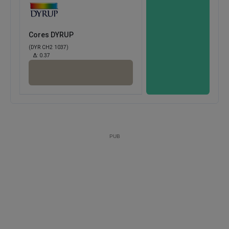
Cores DYRUP
(DYR CH2 1037)
Δ:
0.37