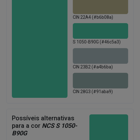
CIN 22A4 (#b6b08a)
S 1050-B90G (#46c5a3)
CIN 23B2 (#a4b6ba)
CIN 28G3 (#91aba9)
Possíveis alternativas
para a cor
NCS S 1050-
B90G