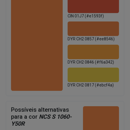
CIN 01J7 (#e1593f)
DYR CH2 0857 (#ee8546)
DYR CH2 0846 (#f6a342)
DYR CH2 0817 (#ebcf4a)
Possíveis alternativas
para a cor
NCS S 1060-
Y50R