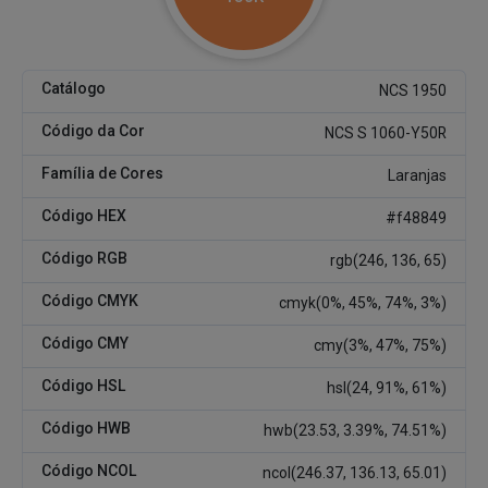
Catálogo
NCS 1950
Código da Cor
NCS S 1060-Y50R
Família de Cores
Laranjas
Código HEX
#f48849
Código RGB
rgb(246, 136, 65)
Código CMYK
cmyk(0%, 45%, 74%, 3%)
Código CMY
cmy(3%, 47%, 75%)
Código HSL
hsl(24, 91%, 61%)
Código HWB
hwb(23.53, 3.39%, 74.51%)
Código NCOL
ncol(246.37, 136.13, 65.01)