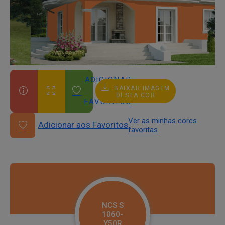
ADICIONAR
BAIXAR IMAGEM
AOS
DESTA COR
FAVORITOS
Ver as minhas cores
Adicionar aos Favoritos
favoritas
NCS S
1060-
Y50R