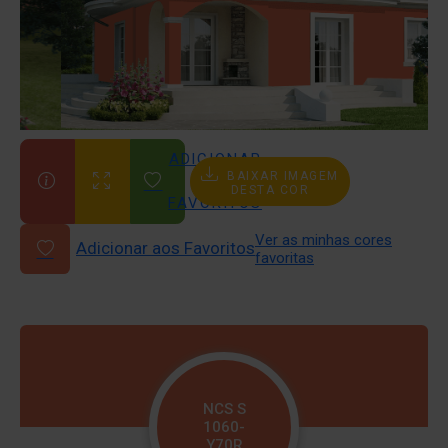
ADICIONAR
BAIXAR IMAGEM
AOS
DESTA COR
FAVORITOS
Ver as minhas cores
Adicionar aos Favoritos
favoritas
NCS S
1060-
Y70R