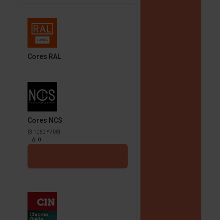
Cores RAL
Cores NCS
(S 1060-Y70R)
Δ:
0