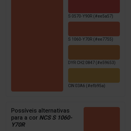
S 0570-Y90R (#ee5a57)
S 1060-Y70R (#ee7755)
DYR CH2 0847 (#e59653)
CIN 03A6 (#efb95a)
Possíveis alternativas
para a cor
NCS S 1060-
Y70R