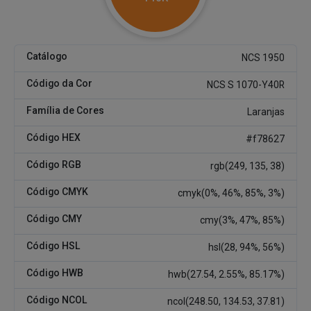
Catálogo
NCS 1950
Código da Cor
NCS S 1070-Y40R
Família de Cores
Laranjas
Código HEX
#f78627
Código RGB
rgb(249, 135, 38)
Código CMYK
cmyk(0%, 46%, 85%, 3%)
Código CMY
cmy(3%, 47%, 85%)
Código HSL
hsl(28, 94%, 56%)
Código HWB
hwb(27.54, 2.55%, 85.17%)
Código NCOL
ncol(248.50, 134.53, 37.81)