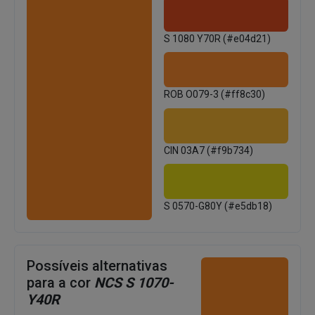
S 1080 Y70R (#e04d21)
ROB O079-3 (#ff8c30)
CIN 03A7 (#f9b734)
S 0570-G80Y (#e5db18)
Possíveis alternativas
para a cor
NCS S 1070-
Y40R