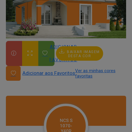
ADICIONAR
BAIXAR IMAGEM
AOS
DESTA COR
FAVORITOS
Ver as minhas cores
Adicionar aos Favoritos
favoritas
NCS S
1070-
Y40R