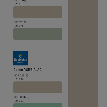
(CIN 2304)
Δ:
0.69
(CIN 2614)
Δ:
0.78
Cores ROBBIALAC
(ROB 32E19)
Δ:
0.56
(ROB G137-3)
Δ:
0.57