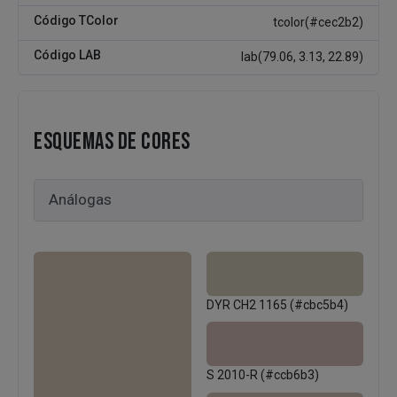
Código TColor
tcolor(#cec2b2)
Código LAB
lab(79.06, 3.13, 22.89)
ESQUEMAS DE CORES
DYR CH2 1165 (#cbc5b4)
S 2010-R (#ccb6b3)