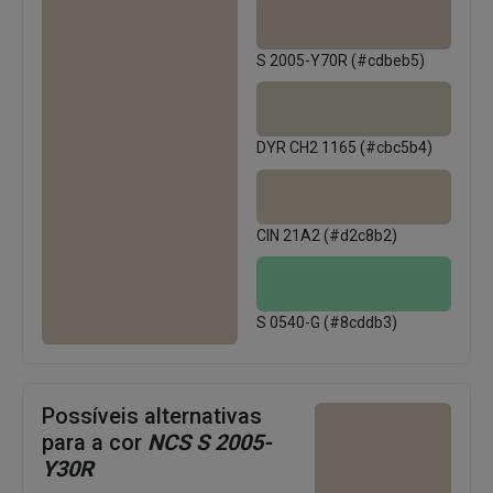
S 2005-Y70R (#cdbeb5)
DYR CH2 1165 (#cbc5b4)
CIN 21A2 (#d2c8b2)
S 0540-G (#8cddb3)
Possíveis alternativas
para a cor
NCS S 2005-
Y30R