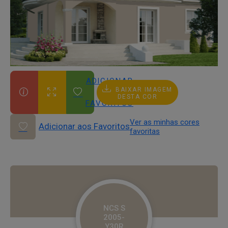
ADICIONAR
BAIXAR IMAGEM
AOS
DESTA COR
FAVORITOS
Ver as minhas cores
Adicionar aos Favoritos
favoritas
NCS S
2005-
Y30R