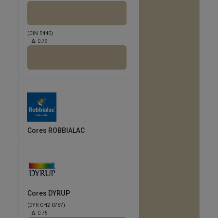
(CIN E440)
Δ:
0.79
Cores ROBBIALAC
Cores DYRUP
(DYR CH2 0767)
Δ:
0.75