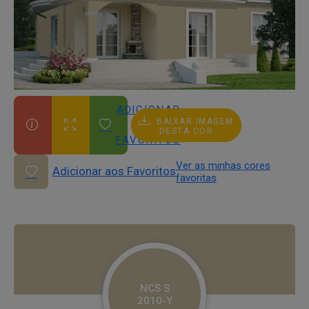
ADICIONAR
BAIXAR IMAGEM
AOS
DESTA COR
FAVORITOS
Ver as minhas cores
Adicionar aos Favoritos
favoritas
NCS S
2010-Y