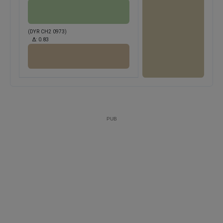
(DYR CH2 0973)
Δ:
0.83