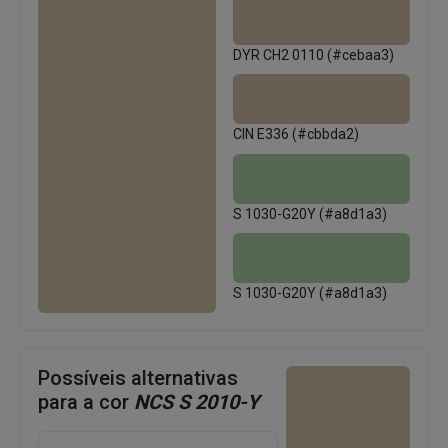
DYR CH2 0110 (#cebaa3)
CIN E336 (#cbbda2)
S 1030-G20Y (#a8d1a3)
S 1030-G20Y (#a8d1a3)
Possíveis alternativas
para a cor
NCS S 2010-Y