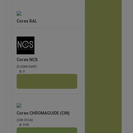
Cores RAL
Cores NCS
(S 2040-G60Y)
Δ:
0
Cores CHROMAGUIDE (CIN)
(CIN 01G6)
Δ:
0.95