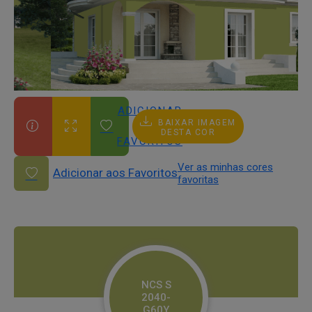
ADICIONAR
BAIXAR IMAGEM
AOS
DESTA COR
FAVORITOS
Ver as minhas cores
Adicionar aos Favoritos
favoritas
NCS S
2040-
G60Y