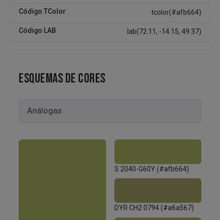
Código TColor
tcolor(#afb664)
Código LAB
lab(72.11, -14.15, 49.37)
ESQUEMAS DE CORES
S 2040-G60Y (#afb664)
DYR CH2 0794 (#a6a567)