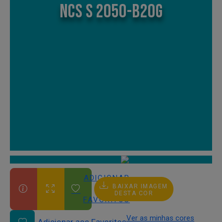
NCS S 2050-B20G
ADICIONAR
BAIXAR IMAGEM
AOS
DESTA COR
FAVORITOS
Ver as minhas cores