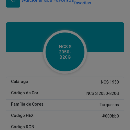
Adicionar aos Favoritos
favoritas
NCS S
2050-
B20G
Catálogo
NCS 1950
Código da Cor
NCS S 2050-B20G
Família de Cores
Turquesas
Código HEX
#009bb0
Código RGB