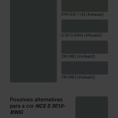
DYR CH2 1142 (#a4ada2)
S 3010-B90G (#9bada5)
CIN 34B2 (#a3aab2)
CIN 34B2 (#a3aab2)
Possíveis alternativas
para a cor
NCS S 3010-
B90G