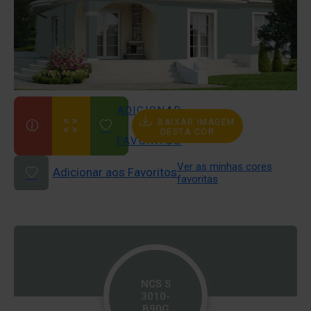
ADICIONAR
BAIXAR IMAGEM
AOS
DESTA COR
FAVORITOS
Ver as minhas cores
Adicionar aos Favoritos
favoritas
NCS S
3010-
B90G