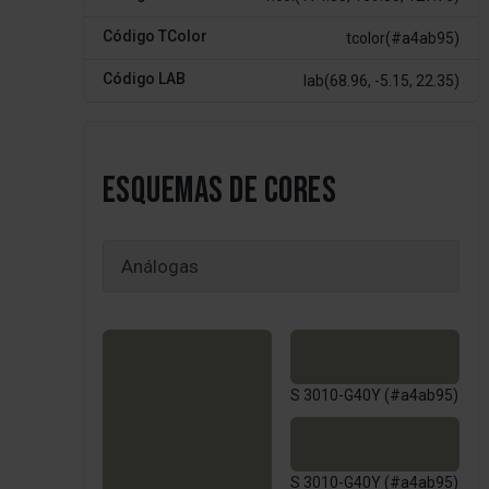
Código TColor
tcolor(#a4ab95)
Código LAB
lab(68.96, -5.15, 22.35)
ESQUEMAS DE CORES
S 3010-G40Y (#a4ab95)
S 3010-G40Y (#a4ab95)