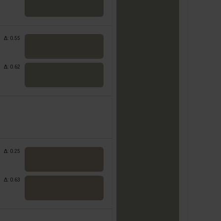
Δ:
0.55
Δ:
0.62
Δ:
0.25
Δ:
0.63