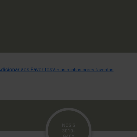
Adicionar aos Favoritos
Ver as minhas cores favoritas
NCS S
3010-
G40Y