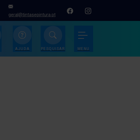
geral@tintasepintura.pt
AJUDA
PESQUISAR
MENU