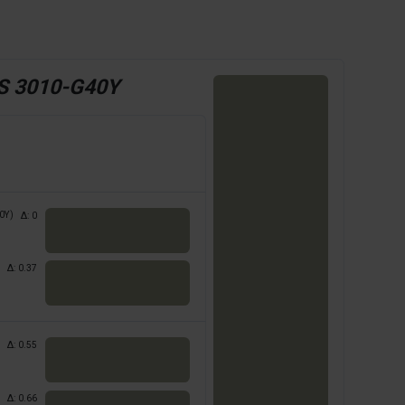
S 3010-G40Y
0Y)
Δ:
0
Δ:
0.37
Δ:
0.55
Δ:
0.66