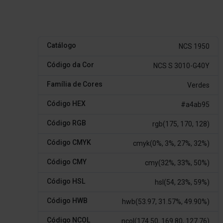
Catálogo
NCS 1950
Código da Cor
NCS S 3010-G40Y
Família de Cores
Verdes
Código HEX
#a4ab95
Código RGB
rgb(175, 170, 128)
Código CMYK
cmyk(0%, 3%, 27%, 32%)
Código CMY
cmy(32%, 33%, 50%)
Código HSL
hsl(54, 23%, 59%)
Código HWB
hwb(53.97, 31.57%, 49.90%)
Código NCOL
ncol(174.50, 169.80, 127.76)