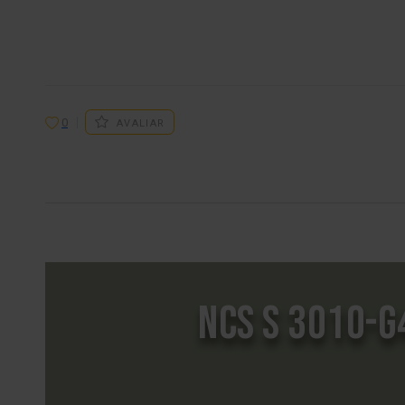
0
AVALIAR
NCS S 3010-G