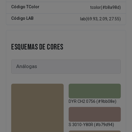
Código TColor
tcolor(#b8a98d)
Código LAB
lab(69.93, 2.09, 27.55)
ESQUEMAS DE CORES
DYR CH2 0756 (#9bb08e)
S 3010-Y80R (#b79d94)