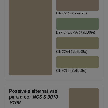
CIN E524 (#bba490)
DYR CH2 0756 (#9bb08e)
CIN 22A4 (#b6b08a)
CIN E255 (#bfba8e)
Possíveis alternativas
para a cor
NCS S 3010-
Y10R