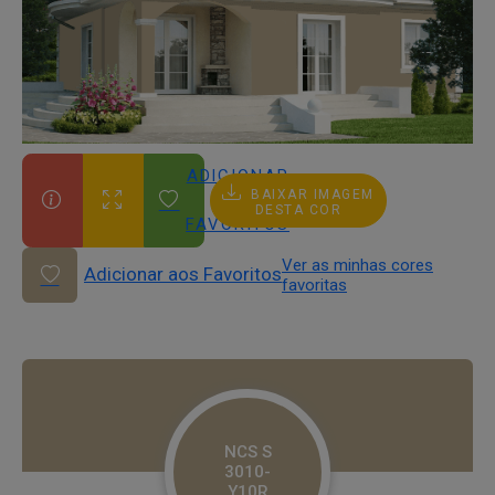
ADICIONAR
BAIXAR IMAGEM
AOS
DESTA COR
FAVORITOS
Ver as minhas cores
Adicionar aos Favoritos
favoritas
NCS S
3010-
Y10R