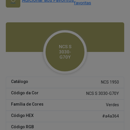
Adicionar aos Favoritos
favoritas
NCS S
3030-
G70Y
Catálogo
NCS 1950
Código da Cor
NCS S 3030-G70Y
Família de Cores
Verdes
Código HEX
#a4a364
Código RGB