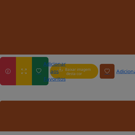
Adicionar
Baixar imagem
aos
Adicion
desta cor
Favoritos