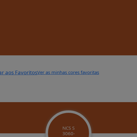
ar aos Favoritos
Ver as minhas cores favoritas
NCS S
3060-