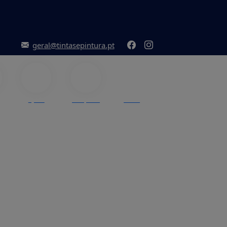
geral@tintasepintura.pt
Ajuda
Pesquisar
Menu