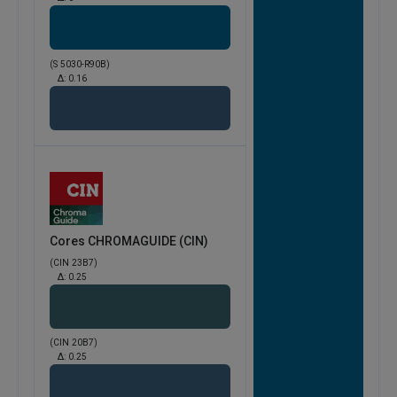
(S 5030-R90B)
Δ:
0.16
Cores CHROMAGUIDE (CIN)
(CIN 23B7)
Δ:
0.25
(CIN 20B7)
Δ:
0.25