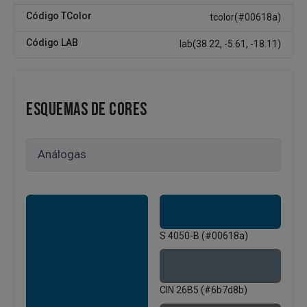
Código TColor
tcolor(#00618a)
Código LAB
lab(38.22, -5.61, -18.11)
ESQUEMAS DE CORES
S 4050-B (#00618a)
CIN 26B5 (#6b7d8b)