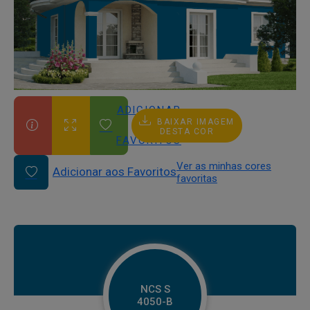
ADICIONAR
BAIXAR IMAGEM
AOS
DESTA COR
FAVORITOS
Ver as minhas cores
Adicionar aos Favoritos
favoritas
NCS S
4050-B