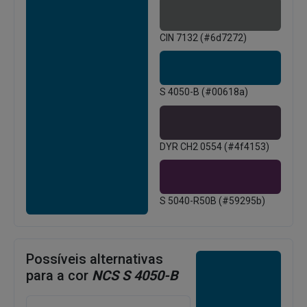
CIN 7132 (#6d7272)
S 4050-B (#00618a)
DYR CH2 0554 (#4f4153)
S 5040-R50B (#59295b)
Possíveis alternativas
para a cor
NCS S 4050-B