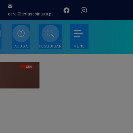
geral@tintasepintura.pt
AJUDA
PESQUISAR
MENU