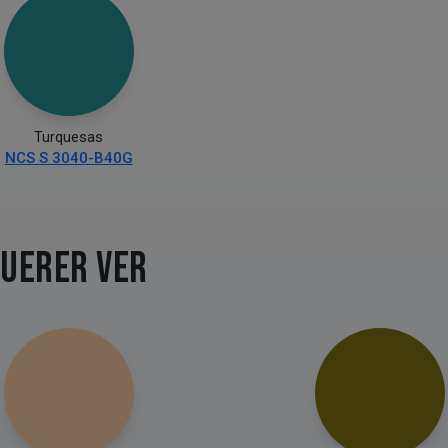
Turquesas
NCS S 3040-B40G
QUERER VER