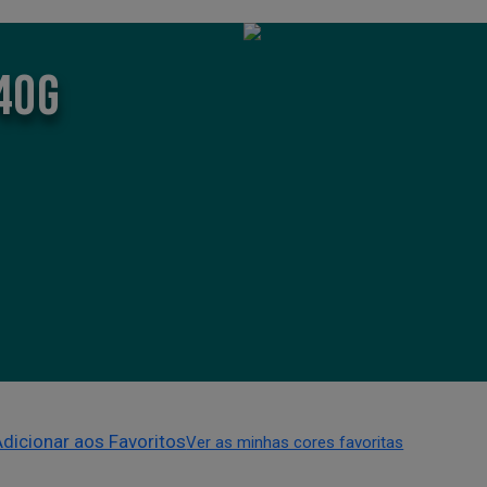
40G
Adicionar aos Favoritos
Ver as minhas cores favoritas