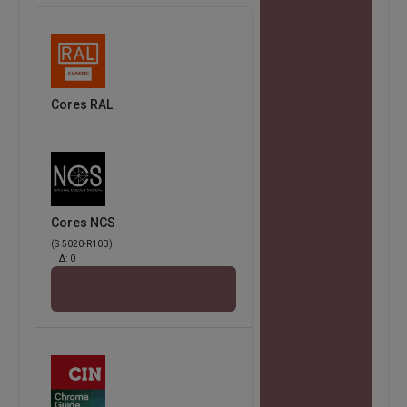
Cores RAL
Cores NCS
(S 5020-R10B)
Δ:
0