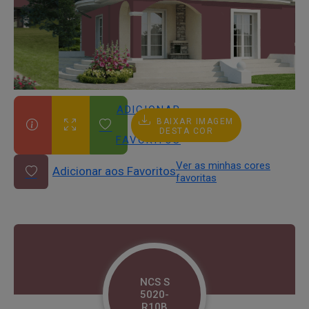
ADICIONAR
BAIXAR IMAGEM
AOS
DESTA COR
FAVORITOS
Ver as minhas cores
Adicionar aos Favoritos
favoritas
NCS S
5020-
R10B