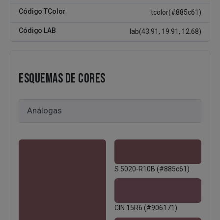
Código TColor
tcolor(#885c61)
Código LAB
lab(43.91, 19.91, 12.68)
ESQUEMAS DE CORES
S 5020-R10B (#885c61)
CIN 15R6 (#906171)