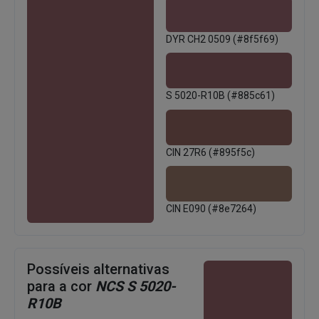
DYR CH2 0509 (#8f5f69)
S 5020-R10B (#885c61)
CIN 27R6 (#895f5c)
CIN E090 (#8e7264)
Possíveis alternativas
para a cor
NCS S 5020-
R10B