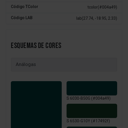
Código TColor
tcolor(#004a49)
Código LAB
lab(27.74, -18.95, 2.33)
ESQUEMAS DE CORES
S 6030-B50G (#004a49)
S 6530-G10Y (#17492f)