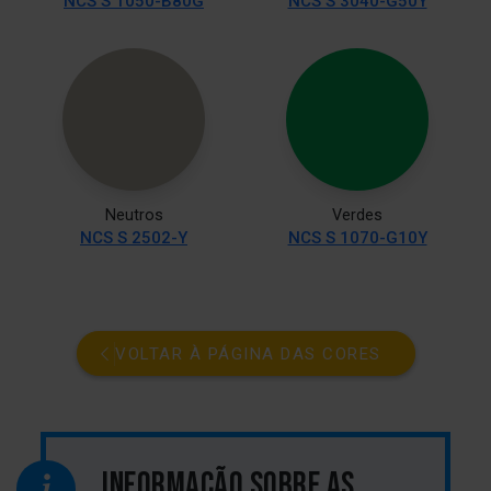
NCS S 1050-B80G
NCS S 3040-G50Y
Neutros
Verdes
NCS S 2502-Y
NCS S 1070-G10Y
VOLTAR À PÁGINA DAS CORES
INFORMAÇÃO SOBRE AS