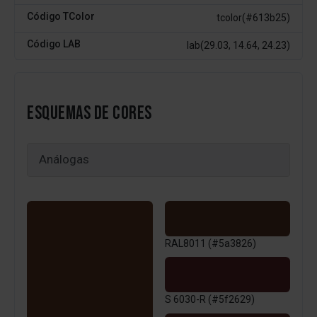
Código TColor
tcolor(#613b25)
Código LAB
lab(29.03, 14.64, 24.23)
ESQUEMAS DE CORES
RAL8011 (#5a3826)
S 6030-R (#5f2629)