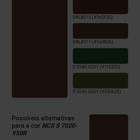
RAL8015 (#5e2f26)
RAL8011 (#5a3826)
S 5540-G20Y (#1f5325)
S 5540-G50Y (#535b25)
Possíveis alternativas
para a cor
NCS S 7020-
Y50R