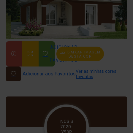
ADICIONAR
BAIXAR IMAGEM
AOS
DESTA COR
FAVORITOS
Ver as minhas cores
Adicionar aos Favoritos
favoritas
NCS S
7020-
Y50R